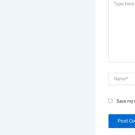
here..
Name*
Save my n